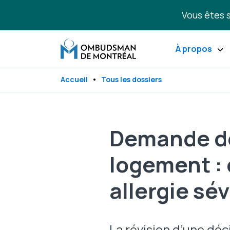
Aller au contenu principal
Vous êtes s
À propos
Accueil
Tous les dossiers
Demande d
logement : 
allergie sé
La révision d’une dé