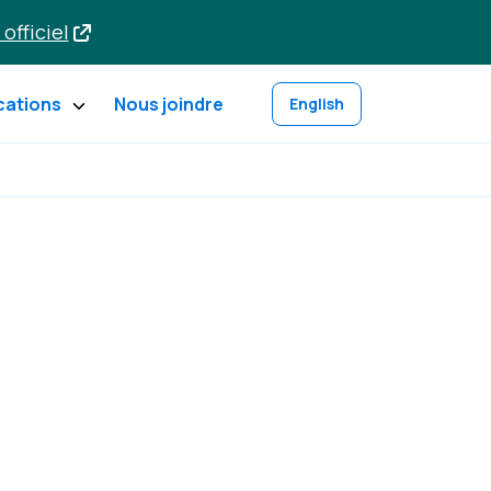
 officiel
cations
Nous joindre
English