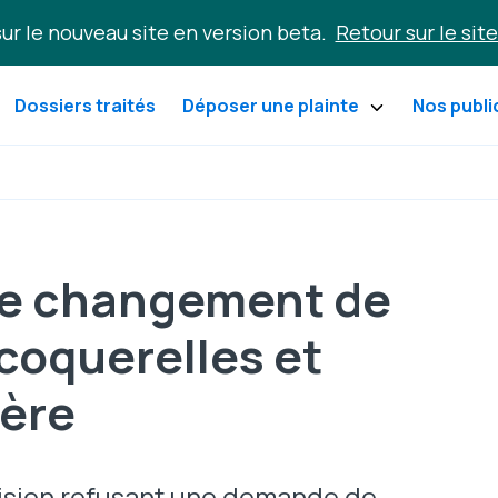
ur le nouveau site en version beta.
Retour sur le site
Dossiers traités
Déposer une plainte
Nos publi
e changement de
coquerelles et
vère
cision refusant une demande de